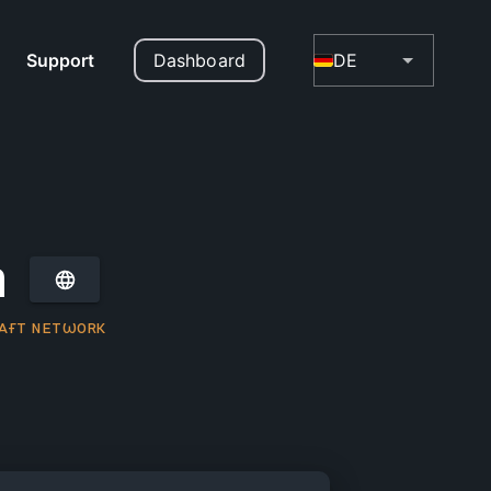
Support
Dashboard
DE
n
ʀᴀғᴛ ɴᴇᴛωᴏʀᴋ