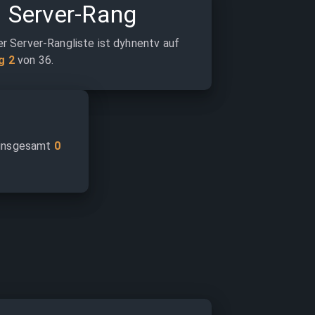

Server-Rang
er Server-Rangliste ist dyhnentv auf 
g 2
 von 36.
 insgesamt 
0 