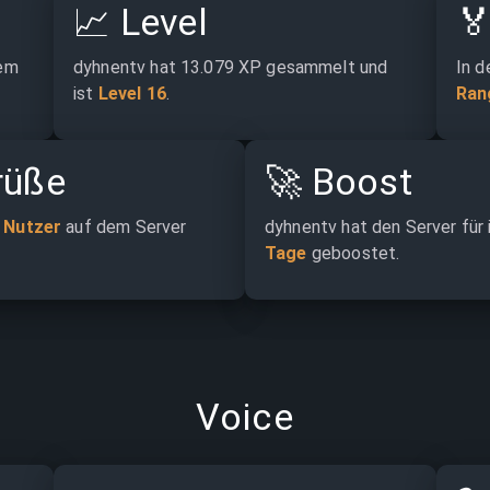
📈
Level

em 
dyhnentv hat 13.079 XP gesammelt und 
In d
ist 
Level 16
.
Ran
rüße
🚀
Boost
 Nutzer
 auf dem Server 
dyhnentv hat den Server für
Tage
 geboostet.
Voice