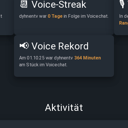
📆
Voice-Streak
🎙️
t 
dyhnentv war 
0 Tage
 in Folge im Voicechat.
In d
Ran
📢
Voice Rekord
Am 01.10.25 war dyhnentv 
364 Minuten
am Stück im Voicechat.
Aktivität