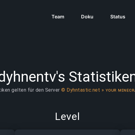
Team
Doku
Status
dyhnentv's Statistike
tiken gelten für den Server
© Dyhntastic.net » ʏᴏᴜʀ ᴍɪɴᴇᴄ
Level