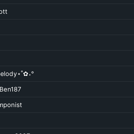
ott
elody⋆˚✿˖°
_Ben187
mponist