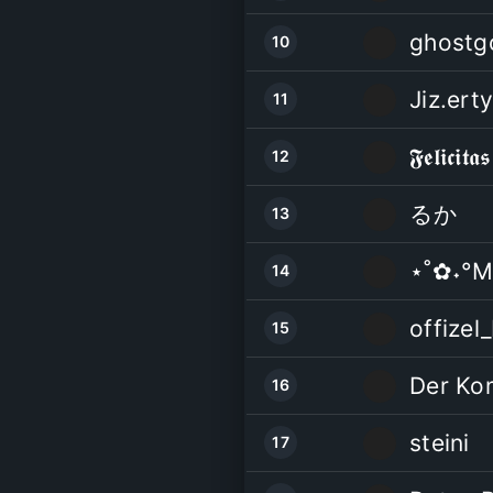
ghostg
10
Jiz.erty
11
𝕱𝖊𝖑𝖎𝖈𝖎𝖙𝖆𝖘
12
るか
13
⋆˚✿˖°M
14
offizel
15
Der Ko
16
steini
17