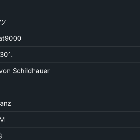
𝔡ツ
at9000
1301.
von Schildhauer
tanz
sM
