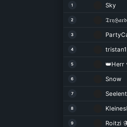
Sky
1
𝔗𝔯𝔶ℌ𝔞
2
PartyC
3
tristan
4
👑Herr 
5
Snow
6
Seelen
7
Kleine
8
Roitzi 
9