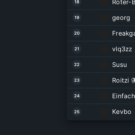
Roter-
18
georg
19
Freakg
20
vlq3zz
21
Susu
22
Roitzi 
23
Einfach
24
Kevbo
25