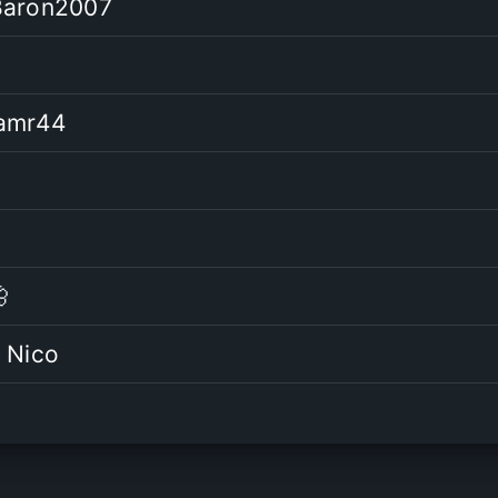
Baron2007
amr44

 Nico